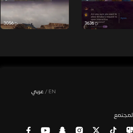
3056
3636
EN
/
عربي
لمجتمع