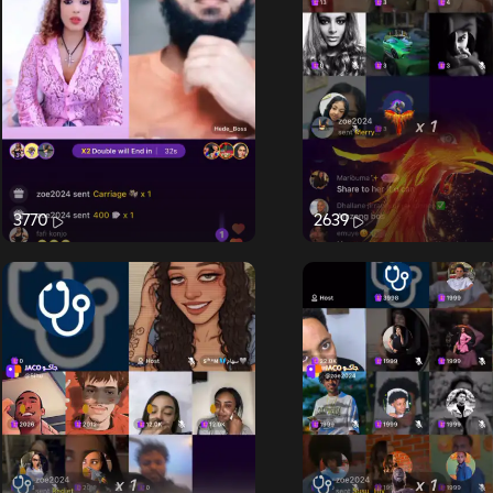
3770
2639