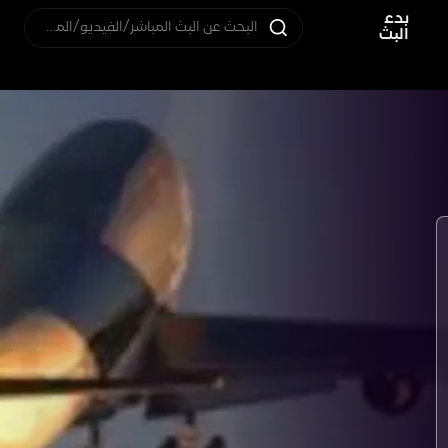
بدء
البحث عن البث المباشر/الفيديو/المستخدم
البث