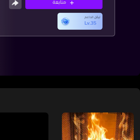
متابعة
ليڤل الداعم
Lv.35