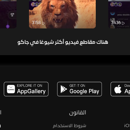
3158
3436
هناك مقاطع فيديو أكثر شيوعًا في جاكو
مساحة,صوت,ترفيه,العاب,هدايا,بث مباشر ,تحديات,مباشر,جاكو,موسيقى,دعم بث
القانون
ا
شروط الاستخدام