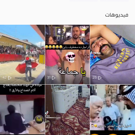
فيديوهات
42
31
25