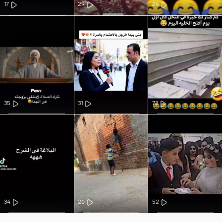
17
29
26
35
31
73
34
26
52