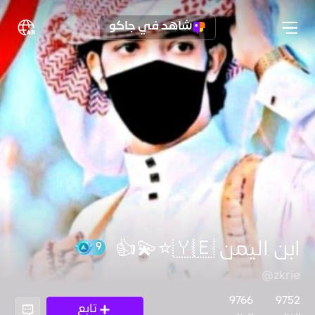
شاهد في جاكو
ابن اليمن 🇾🇪⭐💫👍
@zkrie
9
9766
9752
تابع