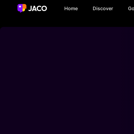
Home
Discover
Go