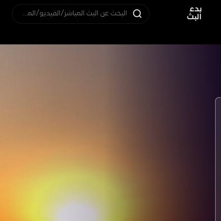
بدء
البحث عن البث المباشر/الفيديو/المستخدم
البث