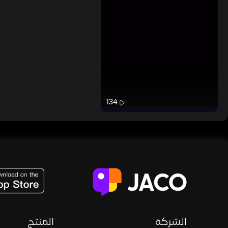
134
JACO, Live, PK, Live Streaming, Gift, Game, Entertainment, filters , Audio , effects , guests , donation,
الشركة
المنتج