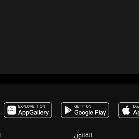
مساحة,صوت,ترفيه,العاب,هدايا,بث مباشر ,تحديات,مباشر,جاكو,موسيقى,دعم بث
القانون
ا