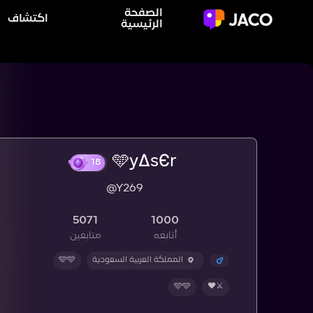
الصفحة
اكتشاف
الرئيسية
🩵yΔsЄr
@Y269
18
5071
1000
أتابعه
متابعين
المملكة العربية السعودية
🩵🩵
🩵🩵
⚔️❤️