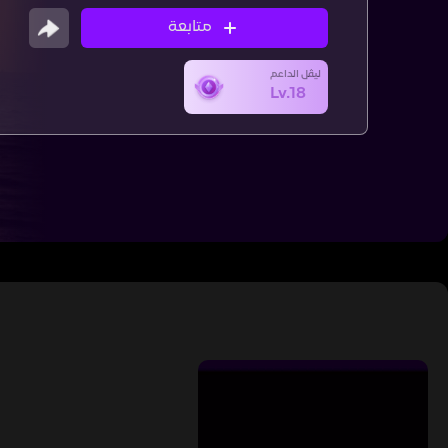
متابعة
ليڤل الداعم
Lv.18