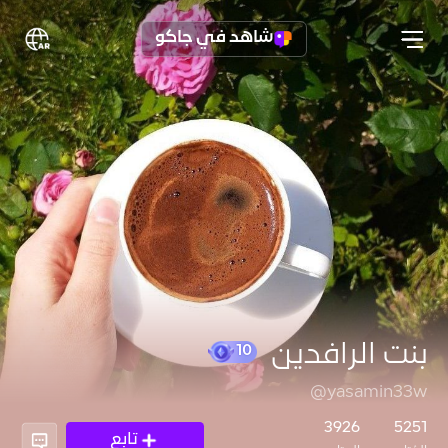
شاهد في جاكو
بنت الرافدين
@yasamin33w
10
3926
5251
تابع