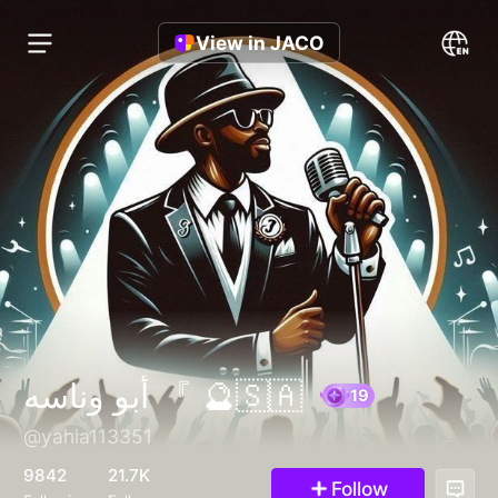
View in JACO
أبو وناسه 『 🔮🇸🇦
@yahia113351
19
9842
21.7K
Follow