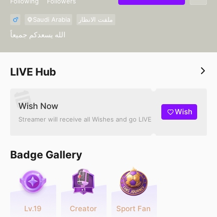
Following
Followers
Saudi Arabia
ملفت الانظار
الله يسعدكم جميعاً
LIVE Hub
Wish Now
Wish
Streamer will receive all Wishes and go LIVE
Badge Gallery
Lv.19
Creator
Sport Fan