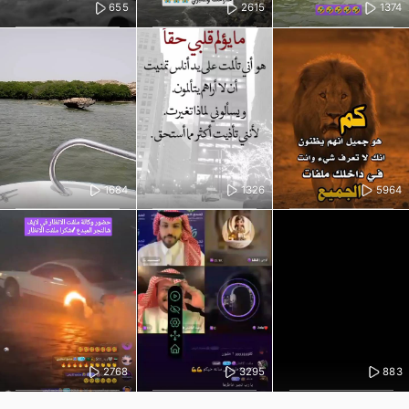
655
2615
1374
1684
1326
5964
2768
3295
883