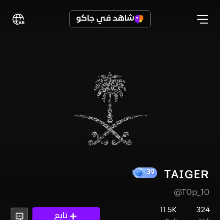
شاهد في جاكو
ᴛᴀɪɢᴇʀ
@T0p_10
39
11.5K
324
تابع