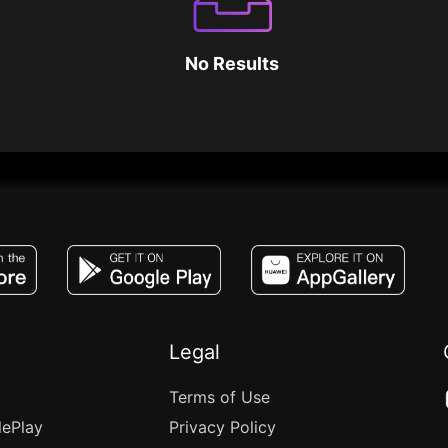
No Results
JACO, Live, PK, Live Streaming, Gift, Game,
Legal
Terms of Use
lePlay
Privacy Policy