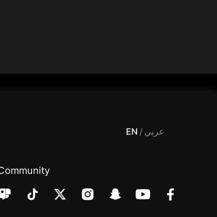
 Entertainment, filters , Audio , effects , guests , donation,مساحة,صوت,ترفيه,العاب,هدايا,بث مباشر ,تحديات,مباشر,جاكو,موسيقى,دعم بث
EN
/
عربي
Community