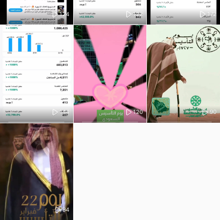
124
122
172
144
120
90
84