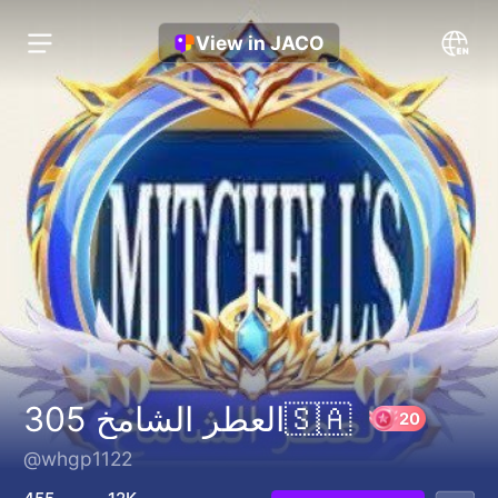
View in JACO
العطر الشامخ 305🇸🇦
@whgp1122
20