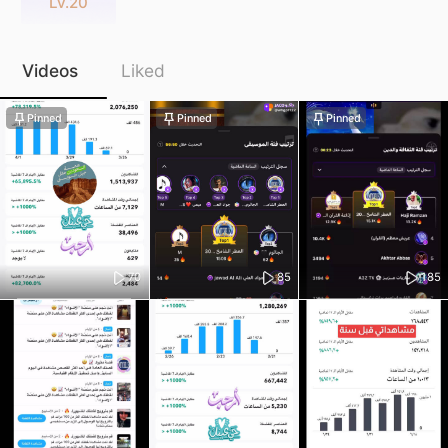
Lv.20
Videos
Liked
Pinned
Pinned
Pinned
70
85
185