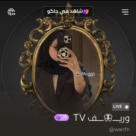
شاهد في جاكو
LIVE
وريـــ🦋ـــف TV
@warifh