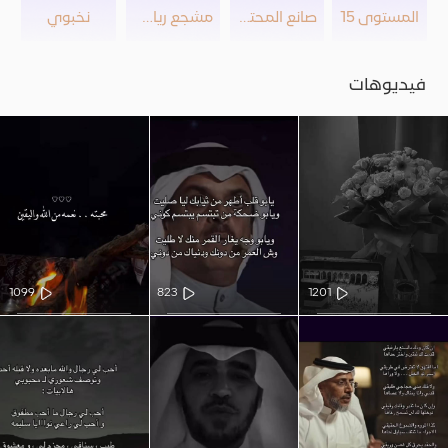
المستوى 15
صانع المحتوى
مشجع رياضي
نخبوي
فيديوهات
1099
823
1201