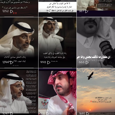
1252
1458
387
1244
998
666
1097
531
1691