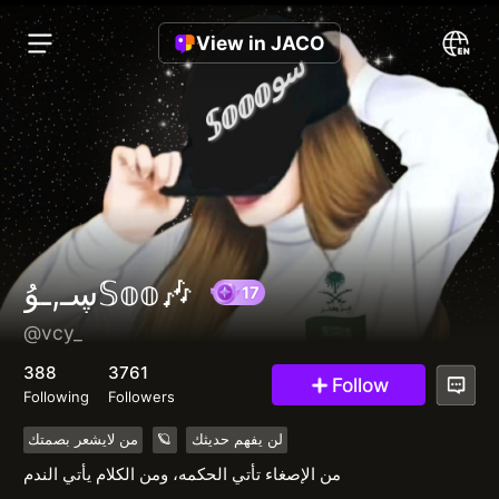
View in JACO
ڛـ,ـوُ𝕊𝕠𝕠🎶
@vcy_
17
388
3761
Follow
Following
Followers
من لايشعر بصمتك
🪐
لن يفهم حديثك
من الإصغاء تأتي الحكمه، ومن الكلام يأتي الندم