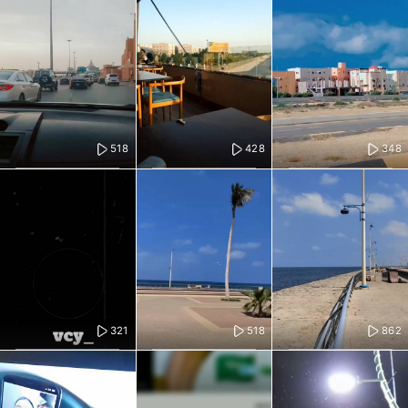
518
428
348
321
518
862