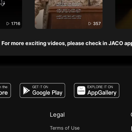
1716
357
For more exciting videos, please check in JACO ap
JACO, Live, PK, Live Streaming, Gift, Game,
Legal
Terms of Use