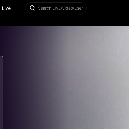
 Live
Search LIVE/Video/User