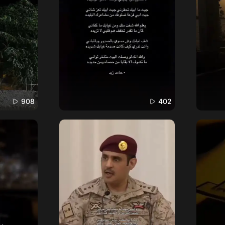
908
402