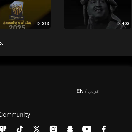
313
408
p.
 Entertainment, filters , Audio , effects , guests , donation,مساحة,صوت,ترفيه,العاب,هدايا,بث مباشر ,تحديات,مباشر,جاكو,موسيقى,دعم بث
EN
/
عربي
Community