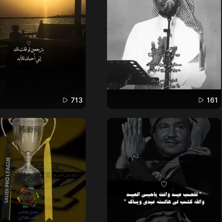
713
161