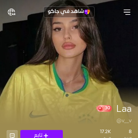
شاهد في جاكو
Laa
@v__v
30
17.2K
8
تابع