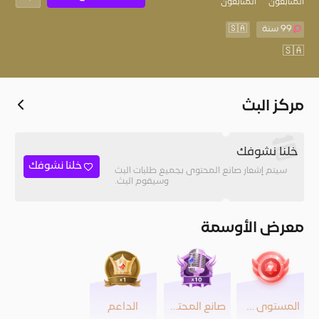
المُتابعون
المتابعون
99 سنة
🇸🇦
🇸🇦
مركز البث
خلنا نشوفك
خلنا نشوفك
سيتم إشعار صانع المحتوى بجميع طلبات البث
وسيقوم البث.
معرض الأوسمة
المستوى 30
صانع المحتوى
الداعم