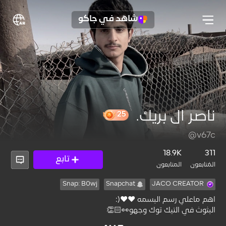
شاهد في جاكو
ناصر ال بريك.
25
@v67c
18.9K
311
تابع
المُتابعون
المتابعون
Snap: B0wj
Snapchat
JACO CREATOR
البثوث في التيك توك وجهو👀👏🏻