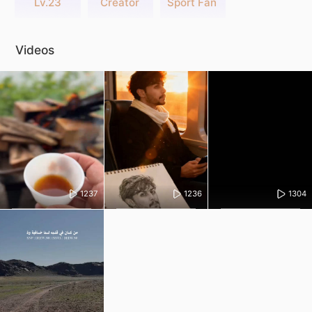
Lv.23
Creator
Sport Fan
Videos
1237
1236
1304