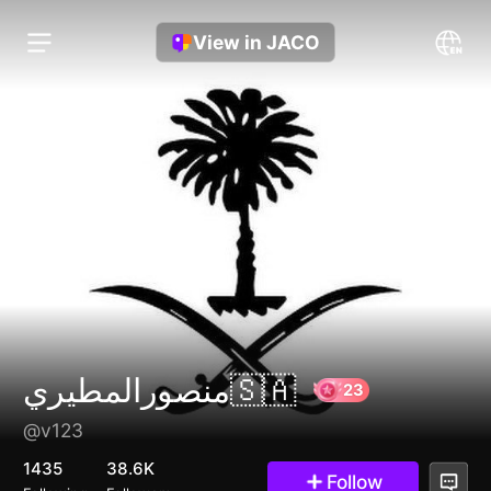
View in JACO
᷂منصورالمطيري🇸🇦
@v123
23
1435
38.6K
Follow