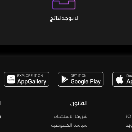
لا يوجد نتائج
مساحة,صوت,ترفيه,العاب,هدايا,بث مباشر ,تحديات,مباشر,جاكو,موسيقى,دعم بث
القانون
ا
شروط الاستخدام
يد
سياسة الخصوصية