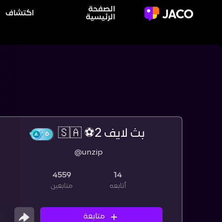
الصفحة
اكتشاف
الرئيسية
بث لايف 2⚽️ 🇸🇦
@unzip
6
4559
14
أتابعه
متابعين
متابعة