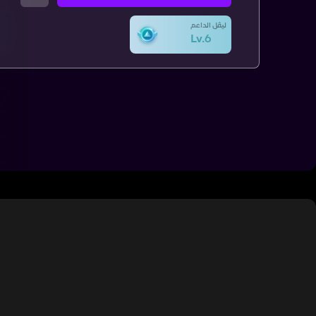
ليڤل الداعم
Lv.6