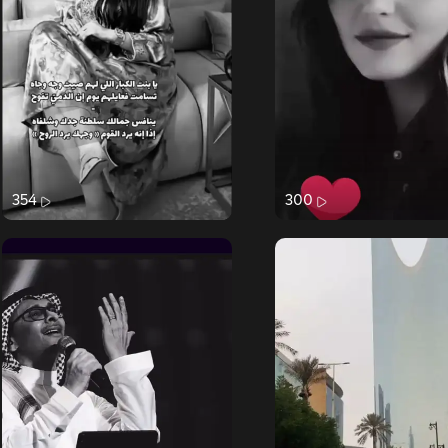
354
300