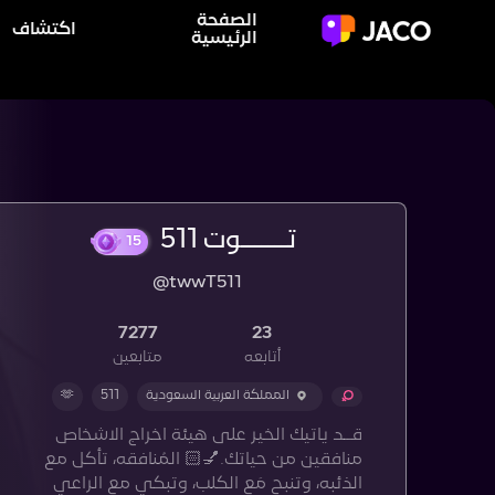
الصفحة
اكتشاف
الرئيسية
تـــــــوت 511
15
@twwT511
7277
23
أتابعه
متابعين
المملكة العربية السعودية
511
🫶
‏قــد ياتيك الخير على هيئة اخراج الاشخاص
منافقين من حياتك.💅🏻 ‏المُنافقه، تأكل مع
الذئبه، وتنبح مَع الكلب، وتبكي مع الراعي