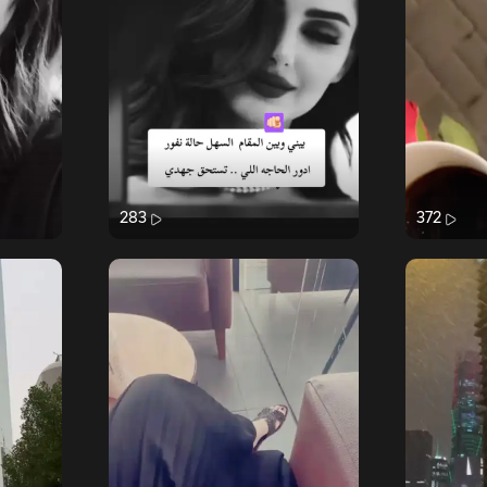
283
372