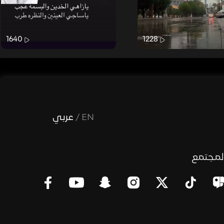
1640
1228
EN
/
عربي
لمجتمع