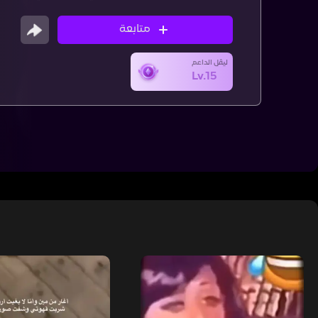
متابعة
ليڤل الداعم
Lv.15