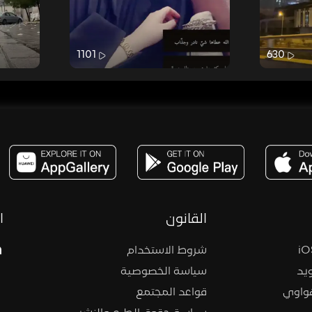
1101
630
مساحة,صوت,ترفيه,العاب,هدايا,بث مباشر ,تحديات,مباشر,جاكو,موسيقى,دعم بث
القانون
ا
شروط الاستخدام
يد
سياسة الخصوصية
هواوي
قواعد المجتمع