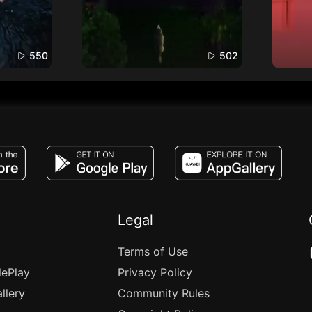
550
502
JACO, Live, PK, Live Streaming, Gift, Game,
Legal
Terms of Use
lePlay
Privacy Policy
llery
Community Rules