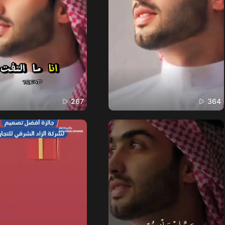
267
364