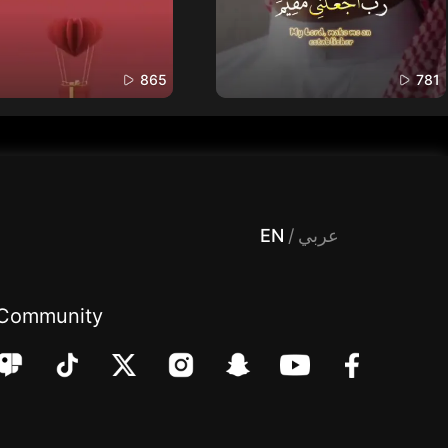
865
781
 Entertainment, filters , Audio , effects , guests , donation,مساحة,صوت,ترفيه,العاب,هدايا,بث مباشر ,تحديات,مباشر,جاكو,موسيقى,دعم بث
EN
/
عربي
Community