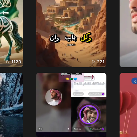
1120
221