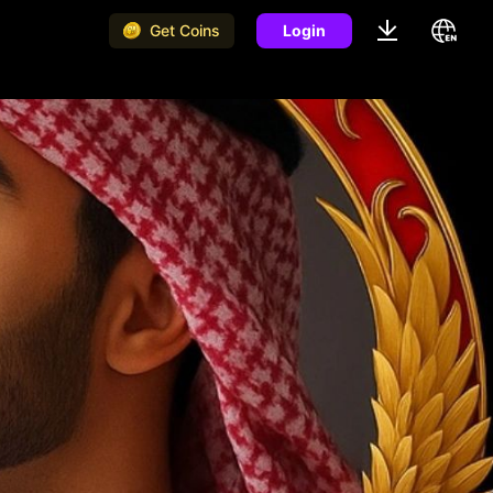
Get Coins
Login