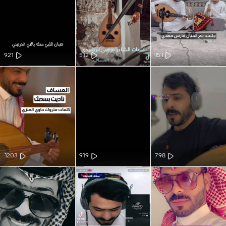
921
512
151
1203
919
798