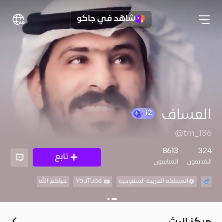
شاهد في جاكو
العساف
12
@tm_136
8613
324
تابع
المُتابعون
المتابعون
المملكة العربية السعودية
YouTube
حياكم الله