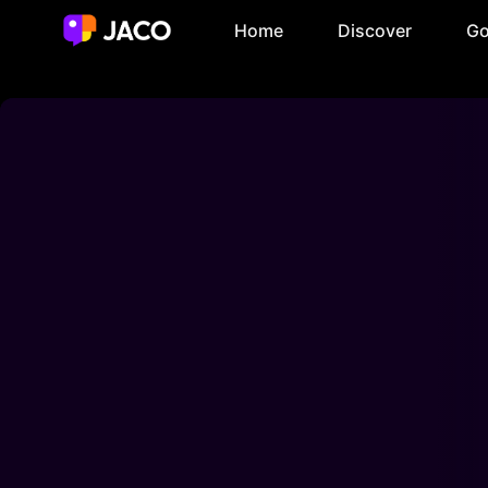
Home
Discover
Go