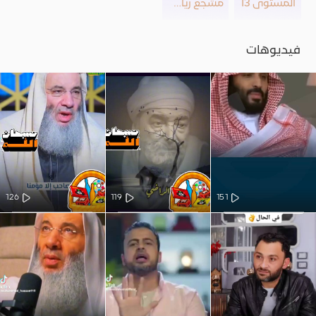
المستوى 13
مشجع رياضي
فيديوهات
126
119
151