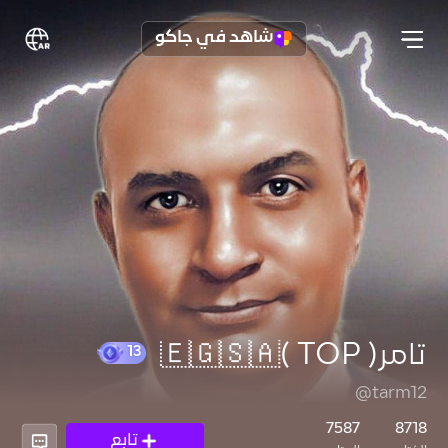
شاهد في جاكو
تامر( TOP )🇪🇬🇸🇦
@tarm12
13
7587
8718
تابع