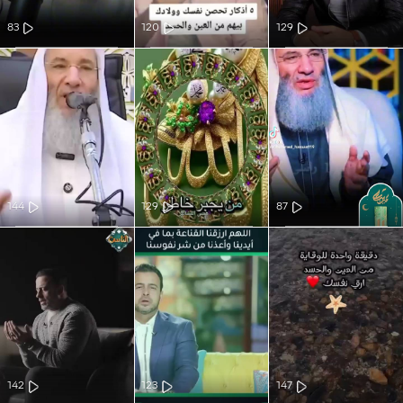
83
120
129
144
129
87
142
123
147