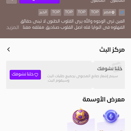
المُتابعون
المتابعون
مصر
TOP
TOP
TOP
TOP
الخير
العين ترى الوجوه والله يرى القلوب الظنون لا تبنى حقائق
الفهلوه فى النوايا قله اصل القلوب صناديق مغلقه مفتاحها عند
المزيد
خا لقها
مركز البث
خلنا نشوفك
خلنا نشوفك
سيتم إشعار صانع المحتوى بجميع طلبات البث
وسيقوم البث.
معرض الأوسمة