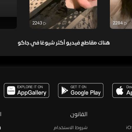
2243
2284
هناك مقاطع فيديو أكثر شيوعًا في جاكو
مساحة,صوت,ترفيه,العاب,هدايا,بث مباشر ,تحديات,مباشر,جاكو,موسيقى,دعم بث
القانون
ا
شروط الاستخدام