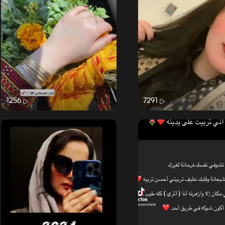
1256
7291