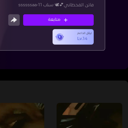
فاتن القحطاني💕🕊️ سناب ssssssaa-11
متابعة
ليڤل الداعم
Lv.14