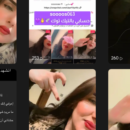
253
260