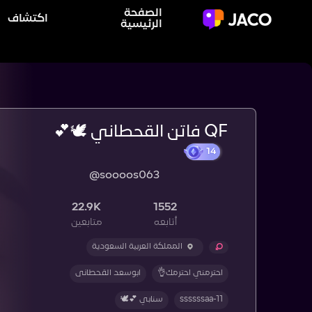
الصفحة
اكتشاف
الرئيسية
QF فاتن القحطاني 🕊️💕
@soooos063
22.9K
1552
أتابعه
متابعين
المملكة العربية السعودية
احترمني احترمك👌
ابوسعد القحطانى
ssssssaa-11
سنابي 💕🕊️