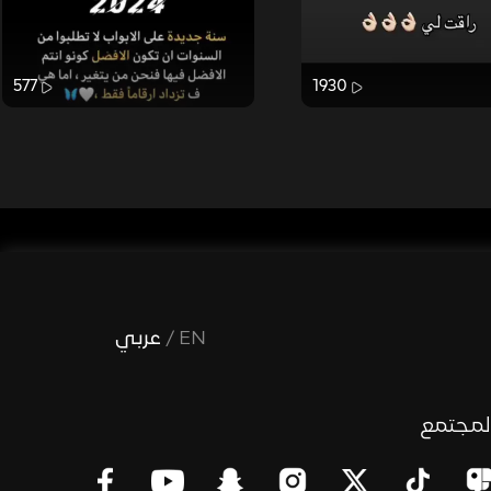
577
1930
EN
/
عربي
لمجتمع