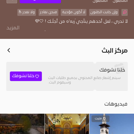
المُتابعون
المتابعون
وإن خابت الظنون
لا أكون مؤذية
فنحن نغادر
ولا نغدر🫰
المزيد
“وإن هزّت رياحُ اليأسِ مركبَنا فحُسنُ الظن باللٰهِ يُنجينا💜🤍
مركز البث
خلنا نشوفك
خلنا نشوفك
سيتم إشعار صانع المحتوى بجميع طلبات البث
وسيقوم البث.
فيديوهات
مثبت