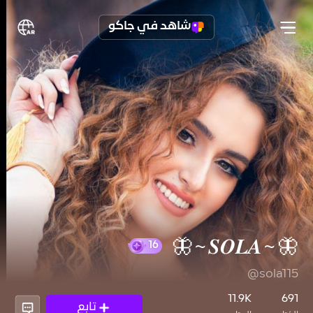
شاهد في جاكو
🦋~𝑺𝑶𝑳𝑨~🦋
@sola115
16
11.9K
691
تابع