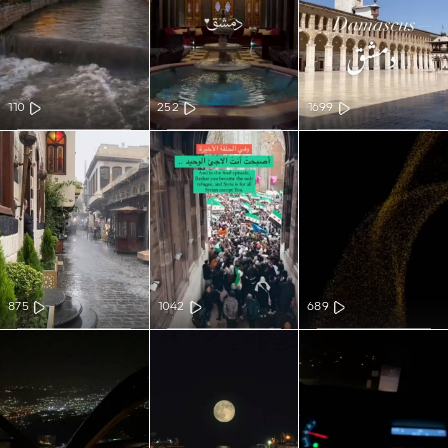
110
252
1699
875
1042
689