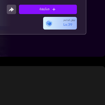
متابعة
ليڤل الداعم
Lv.39