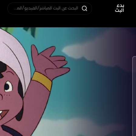
بدء
البحث عن البث المباشر/الفيديو/المستخدم
البث