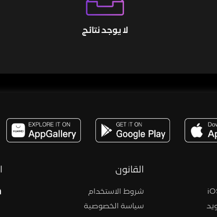
لا يوجد نتائج
مساحة,صوت,ترفيه,العاب,هدايا,بث مباشر ,تحديات,مباشر,جاكو,موسيقى,دعم بث
القانون
ا
شروط الاستخدام
يد
سياسة الخصوصية