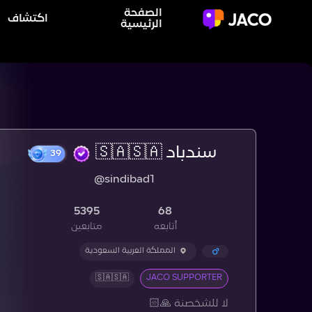
الصفحة
اكتشاف
الرئيسية
سندباد 🇸🇦🇸🇦
39
@sindibad1
5395
68
أتابعه
متابعين
المملكة العربية السعودية
🇸🇦🇸🇦
JACO SUPPORTER
لا للشخصنة 🙏🏻