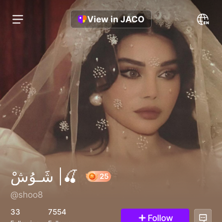
View in JACO
شَـوُشْ |🍒
@shoo8
25
33
7554
Follow