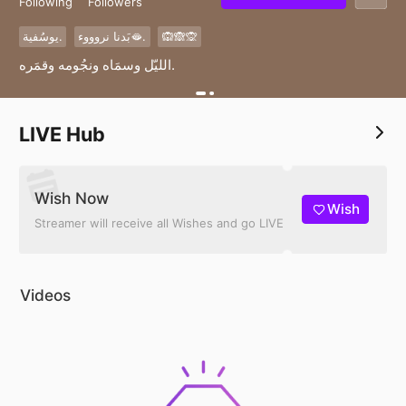
Following
Followers
يوسُفية.
بَدنا نروووء🫦.
🙉🙈🙊
‏الليّل وسمَاه ونجُومه وقمَره.
LIVE Hub
Wish Now
Wish
Streamer will receive all Wishes and go LIVE
Videos