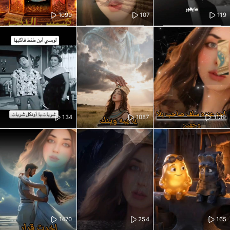
1099
107
119
134
1087
1139
1470
254
165