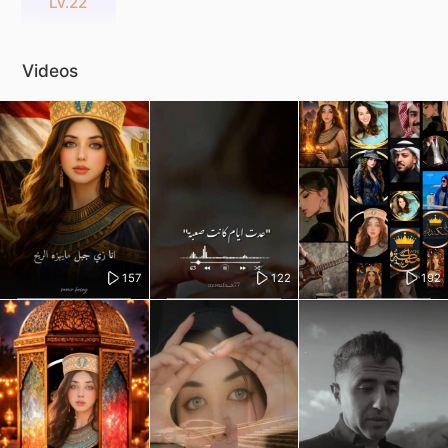
Lv.22
Videos
157
122
192