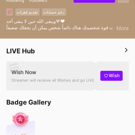
Following
Followers
دعم حسابات
تقديم فقرات
ويبقى الله حين لا يبقى أحد🌹♥️
مهما بلغت قوة شخصيتك هناك دائماً شخص يمكن أن يجعلك ضعيفاً
More
أمامه ليس ذلاً ولا خوفاً ، إنما هي مكانته ف قلبك♥️
LIVE Hub
Wish Now
Wish
Streamer will receive all Wishes and go LIVE
Badge Gallery