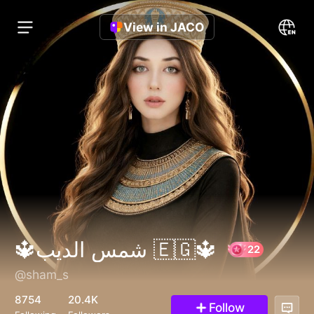
View in JACO
🔱شمس الديب 🇪🇬🔱
@sham_s
22
8754
20.4K
Follow