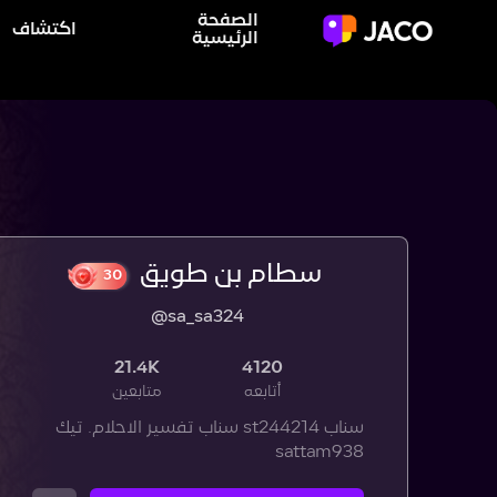
الصفحة
اكتشاف
الرئيسية
سطام بن طويق
@sa_sa324
30
21.4K
4120
أتابعه
متابعين
سناب st244214 سناب تفسير الاحلام. تيك
sattam938