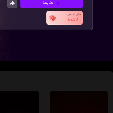
متابعة
ليڤل الداعم
Lv.30