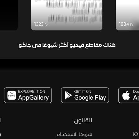
1323
1884
هناك مقاطع فيديو أكثر شيوعًا في جاكو
مساحة,صوت,ترفيه,العاب,هدايا,بث مباشر ,تحديات,مباشر,جاكو,موسيقى,دعم بث
القانون
ا
شروط الاستخدام