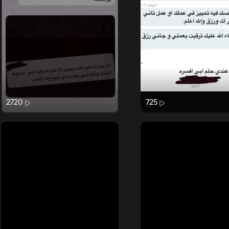
2720
725