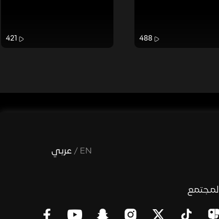
421
488
EN
/
عربي
لمجتمع