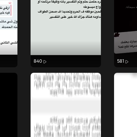
840
581