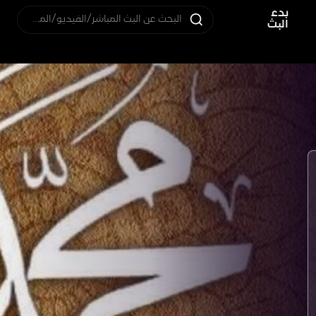
بدء
البحث عن البث المباشر/الفيديو/المستخدم
البث