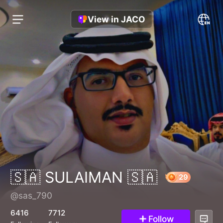
View in JACO
🇸🇦 SULAIMAN 🇸🇦
@sas_790
29
6416
7712
Follow