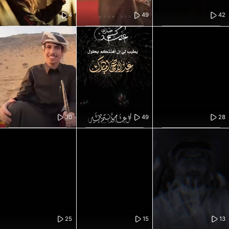
4
49
42
30
49
28
25
15
13