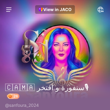
View in JACO
🇨🇦🇲🇦 سنفورة و افتخر🎙️
@sanfoura_2024