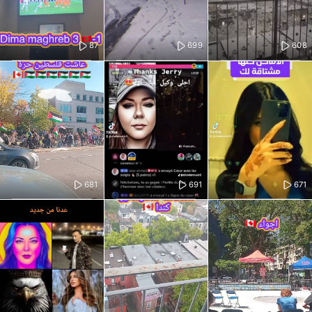
87
699
608
681
691
671