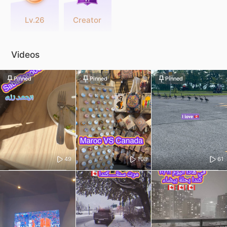
Lv.26
Creator
Videos
Pinned
Pinned
Pinned
49
108
61