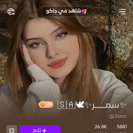
شاهد في جاكو
✨سمـــــر✨🕊️🇸🇦
@3smr
28
26.8K
5881
تابع