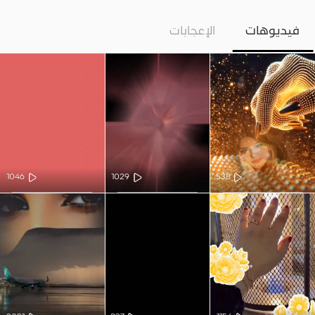
فيديوهات
الإعجابات
1046
1029
538