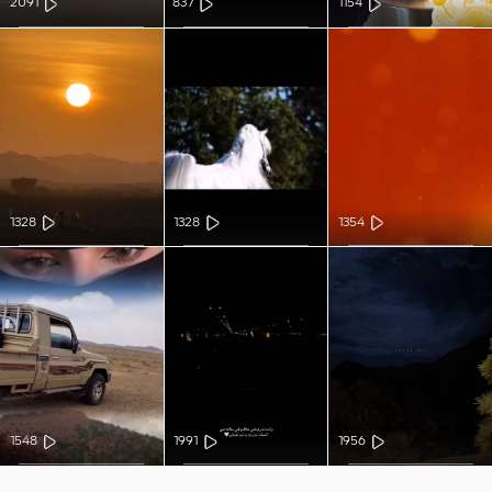
2091
837
1154
1328
1328
1354
1548
1991
1956