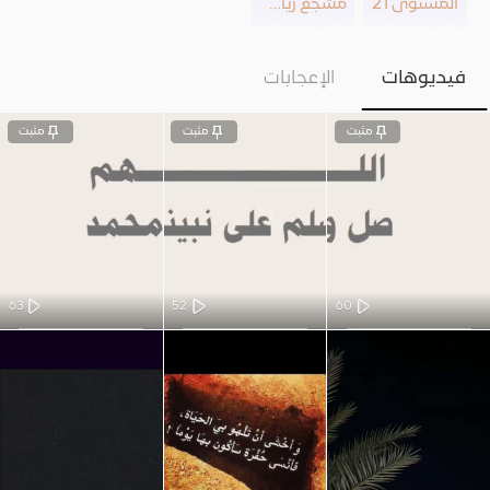
المستوى 21
مشجع رياضي
فيديوهات
الإعجابات
مثبت
مثبت
مثبت
63
52
60