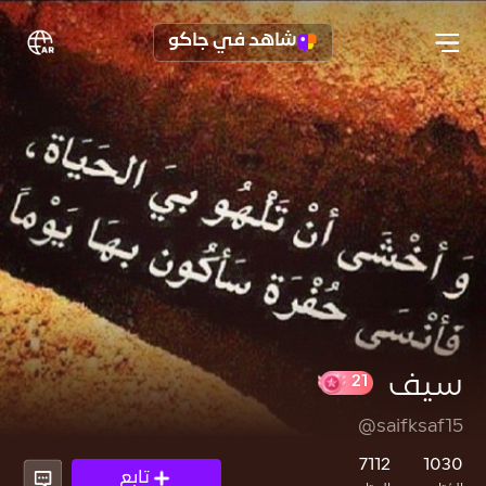
شاهد في جاكو
سيف
@saifksaf15
21
7112
1030
تابع