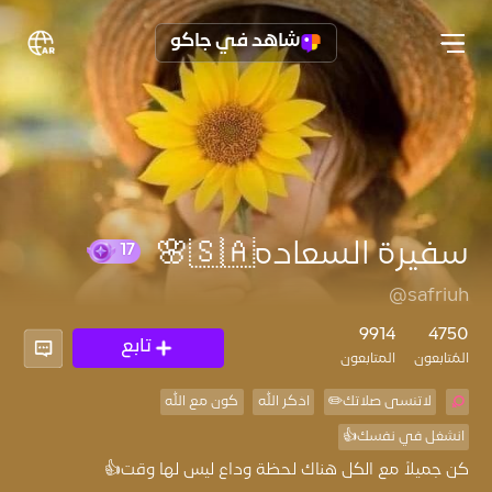
شاهد في جاكو
سفيرة السعاده🇸🇦🌸
17
@safriuh
9914
4750
تابع
المُتابعون
المتابعون
لاتنسى صلاتك✏️
اذكر الله
كون مع الله
انشغل في نفسك👍
كن جميلاً مع الكل هناك لحظة وداع ليس لها وقت👍