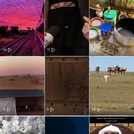
48
17
36
16
8
26