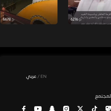
6678
6216
EN
/
عربي
لمجتمع