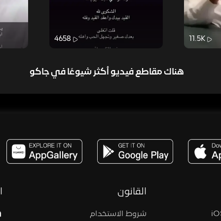
4658
11.5K
هناك مقاطع فيديو أكثر شيوعًا في جاكو
مساحة,صوت,ترفيه,العاب,هدايا,بث مباشر ,تحديات,مباشر,جاكو,موسيقى,دعم بث
القانون
ا
شروط الاستخدام