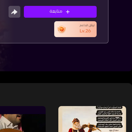
متابعة
ليڤل الداعم
Lv.26