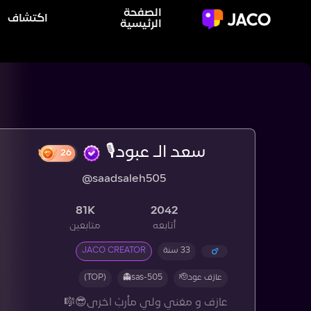
الصفحة
اكتشاف
الرئيسية
سعد الـ عبود🎙️
26
@saadsaleh505
81K
2042
أتابعه
متابعين
33 سنة
JACO CREATOR
عازف عود🫡
sas-505👻
(TOP)
عازف و مغني ولي مأربً اخرى😎🎼