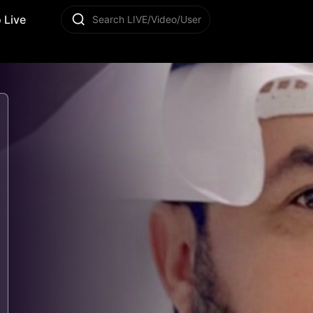
 Live
Search LIVE/Video/User
8