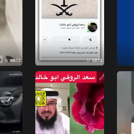
4872
3873