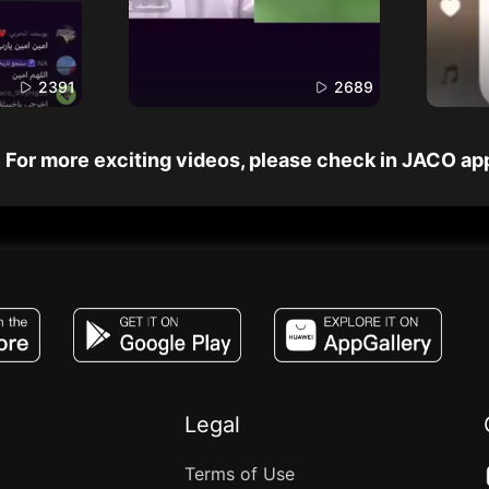
2391
2689
For more exciting videos, please check in JACO ap
JACO, Live, PK, Live Streaming, Gift, Game,
Legal
Terms of Use