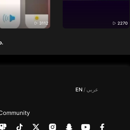
3112
2270
p.
 Entertainment, filters , Audio , effects , guests , donation,مساحة,صوت,ترفيه,العاب,هدايا,بث مباشر ,تحديات,مباشر,جاكو,موسيقى,دعم بث
EN
/
عربي
Community