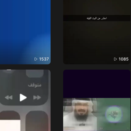
1537
1085