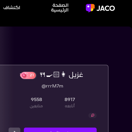
الصفحة
اكتشاف
الرئيسية
غزيل 👩🏻‍🍳🍴
@rrrM7m
21
9558
8917
أتابعه
متابعين