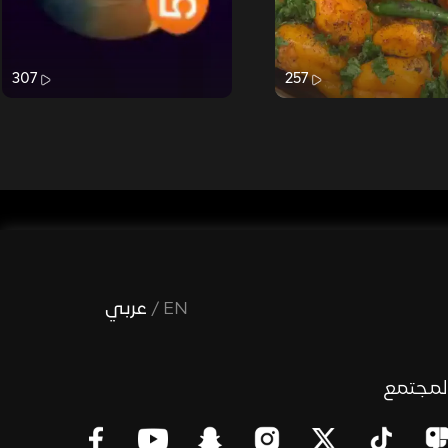
307
257
EN
/
عربي
لمجتمع