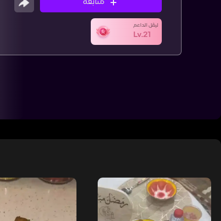
متابعة
ليڤل الداعم
Lv.21