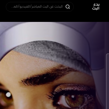
بدء
البحث عن البث المباشر/الفيديو/المستخدم
البث