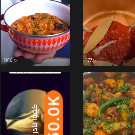
1910
177