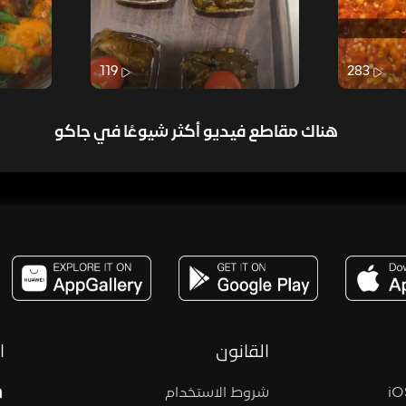
119
283
هناك مقاطع فيديو أكثر شيوعًا في جاكو
مساحة,صوت,ترفيه,العاب,هدايا,بث مباشر ,تحديات,مباشر,جاكو,موسيقى,دعم بث
القانون
ا
شروط الاستخدام