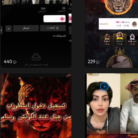
440
229