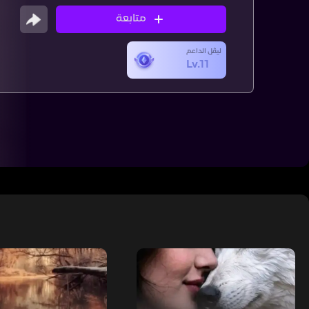
متابعة
ليڤل الداعم
Lv.11