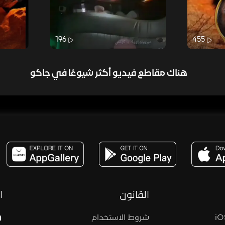
196
455
هناك مقاطع فيديو أكثر شيوعًا في جاكو
مساحة,صوت,ترفيه,العاب,هدايا,بث مباشر ,تحديات,مباشر,جاكو,موسيقى,دعم بث
القانون
ا
شروط الاستخدام