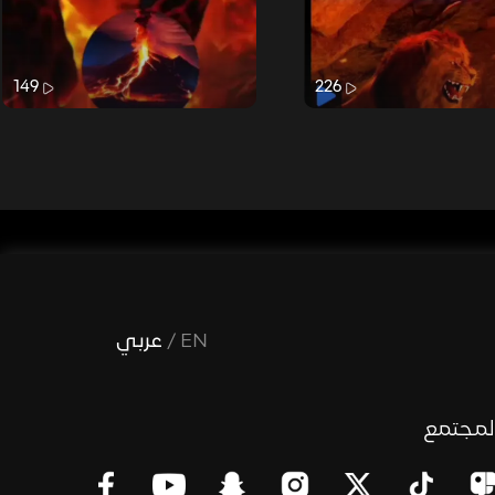
149
226
EN
/
عربي
لمجتمع