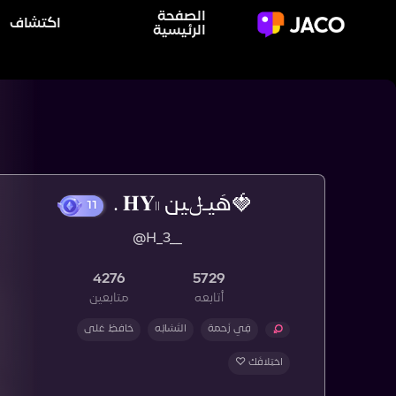
الصفحة
اكتشاف
الرئيسية
‏🍓هَيـݪين 𝐇𝐘𓏺𓏺 .
@H_3__
11
4276
5729
أتابعه
متابعين
فِي زَحمة
التَشابُه
حَافظِ عَلى
اختِلافَك ♡