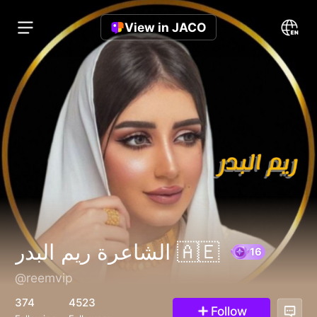
View in JACO
الشاعرة ريم البدر 🇦🇪
@reemvip
16
374
4523
Follow