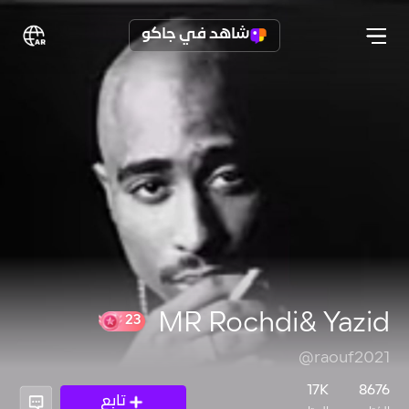
شاهد في جاكو
MR Rochdi& Yazid
@raouf2021
23
17K
8676
تابع