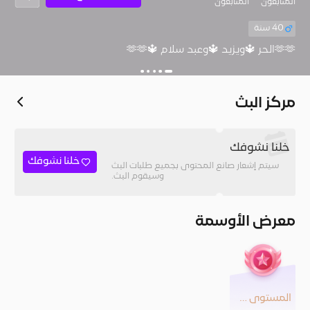
المُتابعون
المتابعون
40 سنة
🫶🫶الحر 🔱ويزيد 🔱وعبد سلام 🔱🫶🫶
مركز البث
خلنا نشوفك
خلنا نشوفك
سيتم إشعار صانع المحتوى بجميع طلبات البث
وسيقوم البث.
معرض الأوسمة
المستوى 23