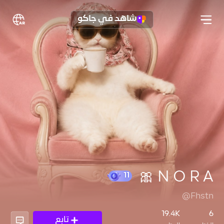
شاهد في جاكو
N O R A 🎀
@Fhstn
11
19.4K
6
تابع