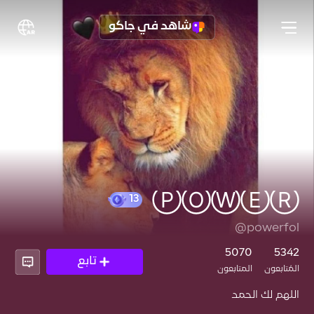
شاهد في جاكو
ⓅⓄⓌⒺⓇ
@powerfol
13
5070
5342
تابع
المُتابعون
المتابعون
اللهم لك الحمد