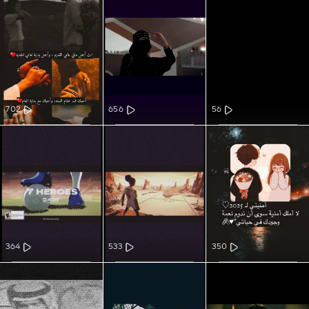
702
656
56
364
533
350