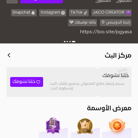
المُتابعون
المتابعون
Snapchat
Instagram
TikTok
JACO CREATOR
رابط الدونيشن ⇧
يالله توفيقك 🩶
https://bio.site/pgyasa
مركز البث
خلنا نشوفك
خلنا نشوفك
سيتم إشعار صانع المحتوى بجميع طلبات البث
وسيقوم البث.
معرض الأوسمة