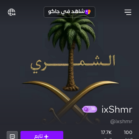
شاهد في جاكو
ixShmr
@ixshmr
16
17.7K
100
تابع