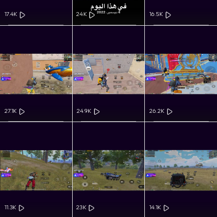
17.4K
24K
16.5K
27.1K
24.9K
26.2K
11.3K
23K
14.1K