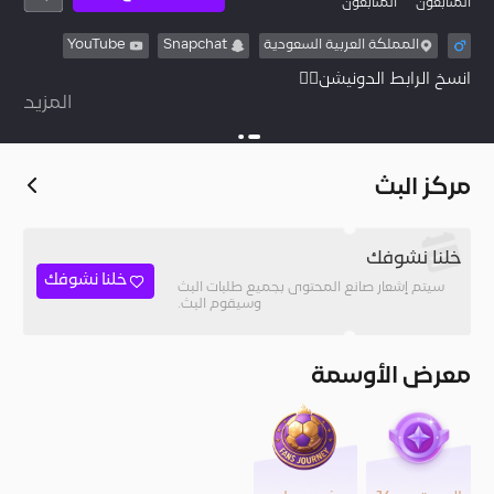
المُتابعون
المتابعون
المملكة العربية السعودية
Snapchat
YouTube
المزيد
https://heylink.me/PF%E4%B8%A8FHD/
مركز البث
خلنا نشوفك
خلنا نشوفك
سيتم إشعار صانع المحتوى بجميع طلبات البث
وسيقوم البث.
معرض الأوسمة