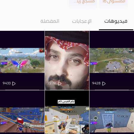
المستوى 16
مشجع رياضي
فيديوهات
الإعجابات
المفضلة
9433
22.7K
9428