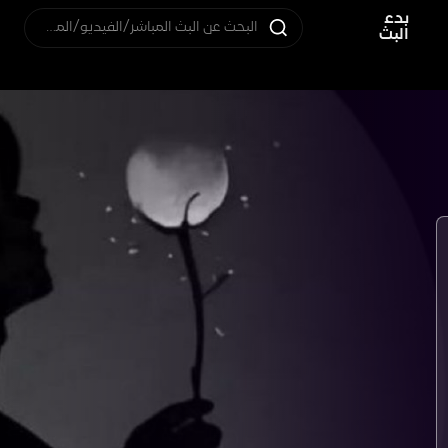
بدء
البحث عن البث المباشر/الفيديو/المستخدم
البث