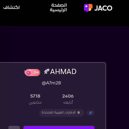
الصفحة
اكتشاف
الرئيسية
AHMAD🍂
@A7m28
24
5718
2406
أتابعه
متابعين
الامارات العربية المتحدة