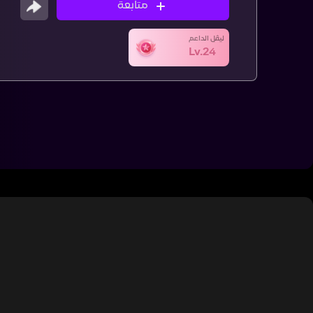
متابعة
ليڤل الداعم
Lv.24