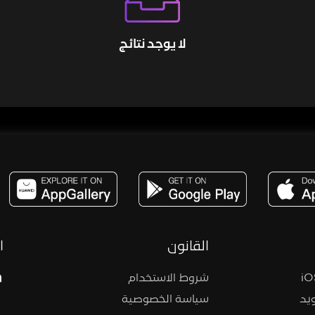
لا يوجد نتائج
مساحة,صوت,ترفيه,العاب,هدايا,بث مباشر ,تحديات,مباشر,جاكو,موسيقى,دعم بث
القانون
ا
شروط الاستخدام
يد
سياسة الخصوصية