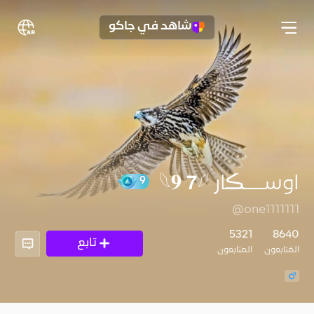
شاهد في جاكو
اوســــڪار 𓆩𝟗 𝟳𓆪
@one1111111
9
5321
8640
تابع
المُتابعون
المتابعون