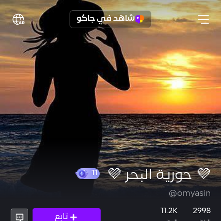
شاهد في جاكو
💜 حورية البحر 💜
@omyasin
11
11.2K
2998
تابع