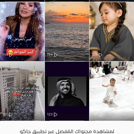
143
194
125
101
123
330
لمشاهدة محتواك المُفضل عبر تطبيق جاكو