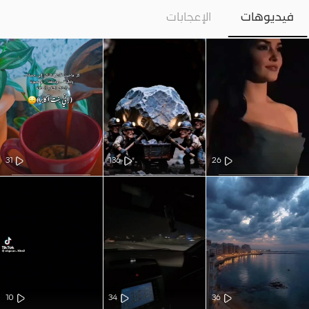
فيديوهات
الإعجابات
31
136
26
10
34
36