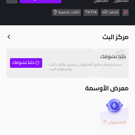
المُتابعون
المتابعون
الحمد الله
TikTok
اكلات مصرية 👌
مركز البث
خلنا نشوفك
خلنا نشوفك
سيتم إشعار صانع المحتوى بجميع طلبات البث
وسيقوم البث.
معرض الأوسمة
المستوى 11