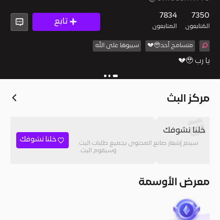
7834
7350
تابع
المُتابعون
المتابعون
متسامح أحد🥹💔
سيبوها على الله
يا رب 🥹💔
مركز البث
خلنا نشوفك
خلنا نشوفك
سيتم إشعار صانع المحتوى بجميع طلبات البث
وسيقوم البث.
معرض الأوسمة