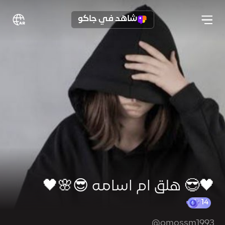
شاهد في جاكو
🖤😎 هلق ام اسامه 😎🌸🖤
@omossm1993