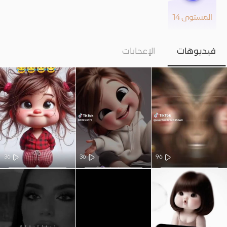
المستوى 14
فيديوهات
الإعجابات
36
36
96