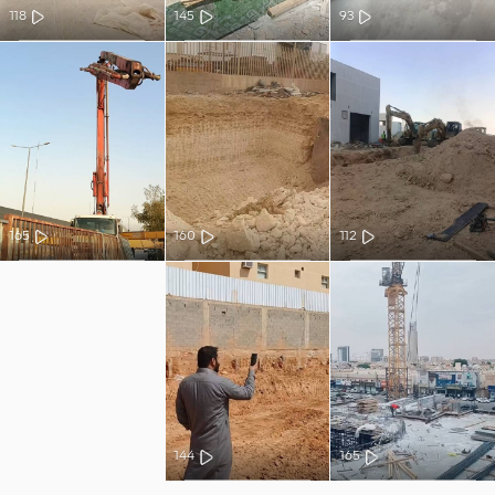
118
145
93
165
160
112
144
165