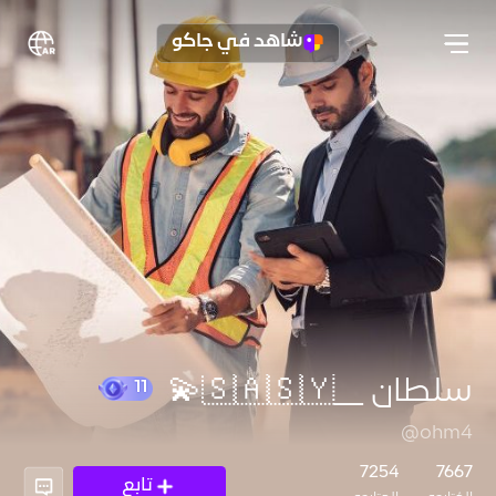
شاهد في جاكو
سلطان __🇸🇦🇸🇾💫
@ohm4
11
7254
7667
تابع