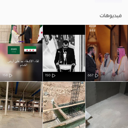
فيديوهات
158
150
667