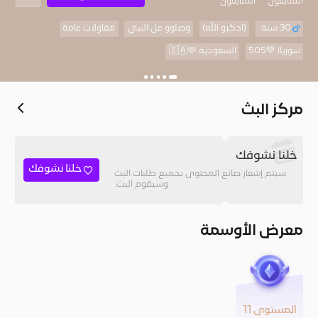
المُتابعون
المتابعون
30 سنة
(اذكرو الله)
وصلوو عل النبي
مقاولات عامة
سورياا 💚505
السعودية 🇸🇦🫶
مركز البث
خلنا نشوفك
خلنا نشوفك
سيتم إشعار صانع المحتوى بجميع طلبات البث
وسيقوم البث.
معرض الأوسمة
المستوى 11