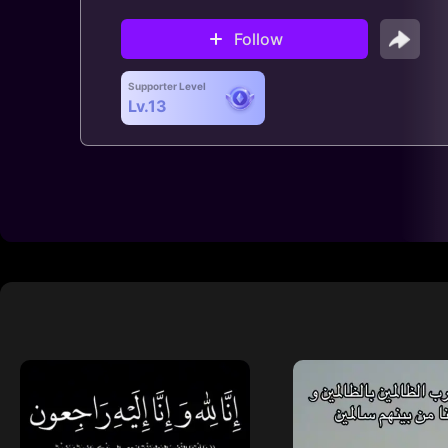
Follow
Supporter Level
Lv.13