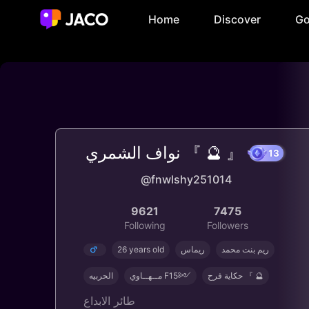
Home
Discover
Go
نواف الشمري 『 🔮 』⁠
@fnwlshy251014
9621
7475
Following
Followers
26 years old
ريماس
ريم بنت محمد
حكاية فرح 『 🔮
مــهــاوي F15༻
الحربيه
طائر الابداع