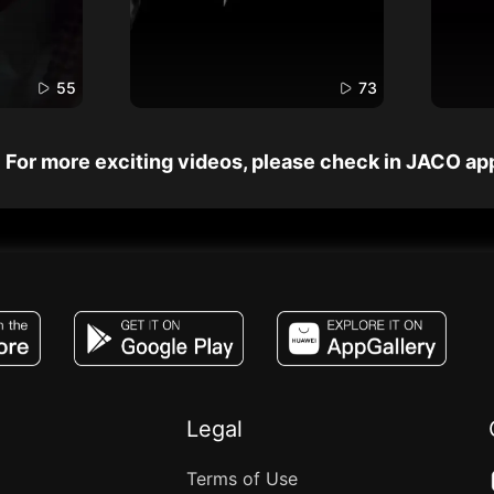
55
73
For more exciting videos, please check in JACO ap
JACO, Live, PK, Live Streaming, Gift, Game,
Legal
Terms of Use