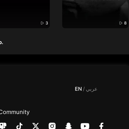
3
8
p.
 Entertainment, filters , Audio , effects , guests , donation,مساحة,صوت,ترفيه,العاب,هدايا,بث مباشر ,تحديات,مباشر,جاكو,موسيقى,دعم بث
EN
/
عربي
Community