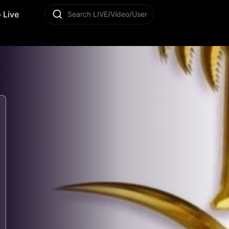
 Live
Search LIVE/Video/User
13