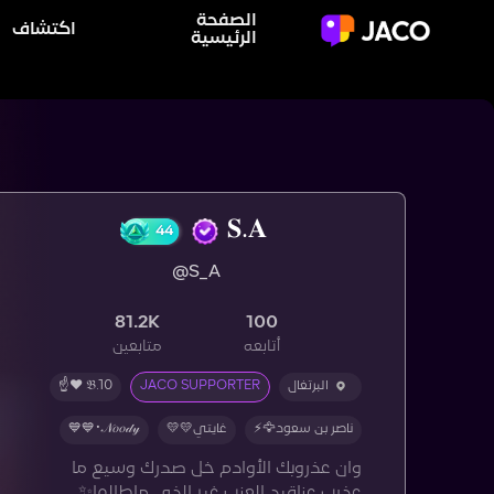
الصفحة
اكتشاف
الرئيسية
𝐒.𝐀
44
@S_A
81.2K
100
أتابعه
متابعين
البرتغال
JACO SUPPORTER
𝔅.10 ❤️☝️
ناصر بن سعود🦅⚡
غايتي💛💛
𝒩𝑜𝑜𝒹𝓎•💙💙
وان عذروبك الأوادم خل صدرك وسيع ما
عذرب عناقيد العنب غير الذي ماطالها✨