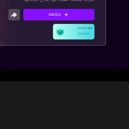
متابعة
ليڤل الداعم
Lv.44