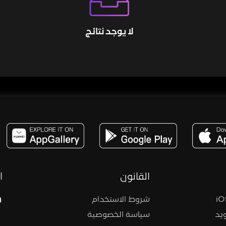
لا يوجد نتائج
مساحة,صوت,ترفيه,العاب,هدايا,بث مباشر ,تحديات,مباشر,جاكو,موسيقى,دعم بث
القانون
ا
شروط الاستخدام
يد
سياسة الخصوصية