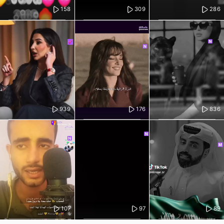
158
309
286
939
176
836
107
97
89