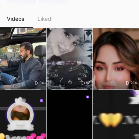
Videos
Liked
94
98
214