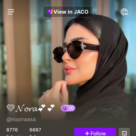
View in JACO
💛𝓝𝓸𝓻𝓪💕💕
@noorraasa
16
8776
6687
Follow